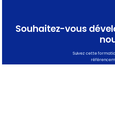
Souhaitez-vous dévelo
no
Suivez cette formati
référenceme