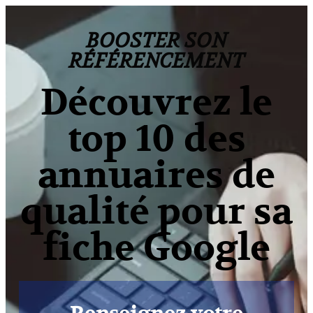
BOOSTER SON
RÉFÉRENCEMENT
Découvrez le
top 10 des
annuaires de
qualité pour sa
fiche Google