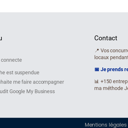
u
Contact
📍 Vos concurr
locaux pendan
 connecte
📅 Je prends 
che est suspendue
📊 +150 entrep
uhaite me faire accompagner
ma méthode J
audit Google My Business
Mentions légale