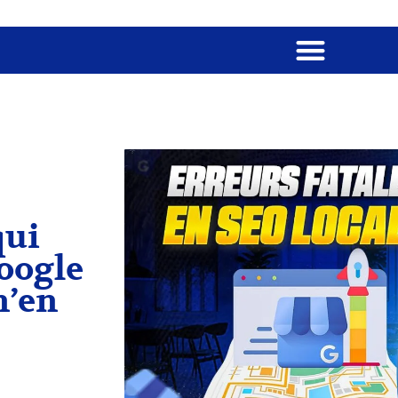
qui
oogle
n’en