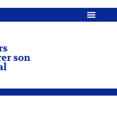
rs
er son
al