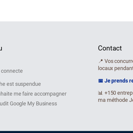
u
Contact
📍 Vos concurr
locaux pendan
 connecte
📅 Je prends 
che est suspendue
📊 +150 entrep
uhaite me faire accompagner
ma méthode J
audit Google My Business