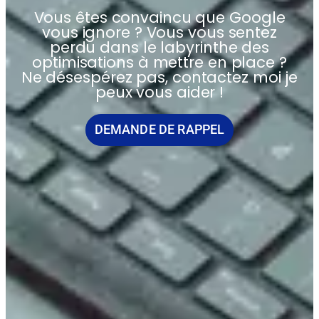
Vous êtes convaincu que Google
vous ignore ? Vous vous sentez
perdu dans le labyrinthe des
optimisations à mettre en place ?
Ne désespérez pas, contactez moi je
peux vous aider !
DEMANDE DE RAPPEL